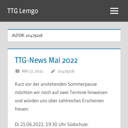
Zum
TTG Lemgo
Inhalt
Menu
springen
AUTOR:
10479218
TTG-News Mai 2022
MAI 17, 2022
10479218
KOMMENTAR
HINTERLASSEN
Kurz vor der anstehenden Sommerpause
möchten wir noch auf zwei Termine hinweisen
und würden uns über zahlreiches Erscheinen
freuen:
Di 21.06.2022, 19:30 Uhr Südschule: